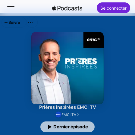
Se connecter
Suivre
Rechercher
Accueil
Nouveautés
Classements
Prières inspirées EMCI TV
EMCI TV
Dernier épisode