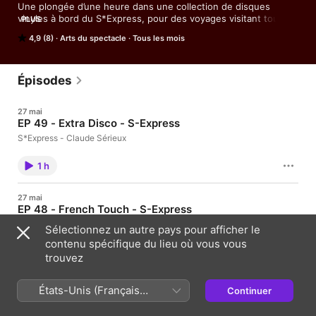
Une plongée d’une heure dans une collection de disques 
vinyles à bord du S*Express, pour des voyages visitant tous 
PLUS
les styles musicaux : des classiques incontournables aux 
4,9 (8)
Arts du spectacle
Tous les mois
raretés les plus étonnantes.

Mixes 100% électroniques, ou mélanges électro-acoustiques 
et mash-ups, selon l’envie et les thèmes, pour vous faire 
monter la fièvre dans une ambiance before/clubbing. 

Épisodes
S’attendre à l’inattendu…

27 mai
EP 49 - Extra Disco - S-Express
Et encore plus sur www.claudeserieux.com/music

Technique-Réalisation : Djilali Hammiche, Alexandre Simonini et 
S*Express - Claude Sérieux
Claude Sérieux
1 h
27 mai
EP 48 - French Touch - S-Express
S*Express - Claude Sérieux
Sélectionnez un autre pays pour afficher le
contenu spécifique du lieu où vous vous
1 h
trouvez
10 avr.
États-Unis (Français
Continuer
EP 47 - Soulful House - S-Express
France)
S*Express - Claude Sérieux