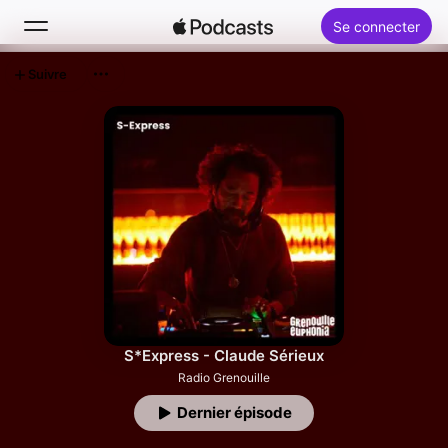
Se connecter
Suivre
Rechercher
Accueil
Nouveautés
Classements
S*Express - Claude Sérieux
Radio Grenouille
Dernier épisode