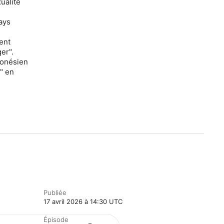
ualité
ays
ent
er".
donésien
t" en
Publiée
17 avril 2026 à 14:30 UTC
Épisode