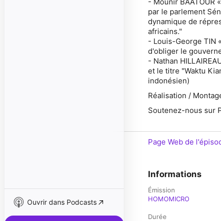
- Mounir BAATOUR « 
par le parlement Sén
dynamique de répress
africains."
- Louis-George TIN 
d'obliger le gouvern
- Nathan HILLAIREAU
et le titre "Waktu Ki
indonésien)
Réalisation / Montage
Soutenez-nous sur P
Page Web de l'épiso
Informations
Émission
HOMOMICRO
Ouvrir dans Podcasts
Durée