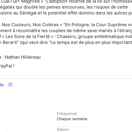
LGBTQI+ Maghreb » "L'adoption récente de la loi sur l'homosex
égalais qui double les peines encourues, les risques de cette
ions au Sénégal et le potentiel effet domino dans les autres p
« Nos Couleurs, Nos Colères » "En Pologne, la Cour Suprême vi
ement à reconnaître les couples de même sexe mariés à l'étrang
 « Les Sons de la Fierté » : Chaseiro, groupe emblématique in
an Berarti" (qui veut dire "Le temps est de plus en plus importan
 : Nathan Hillaireau
ayPal !
de
Fréquence
Chaque semaine
Saison