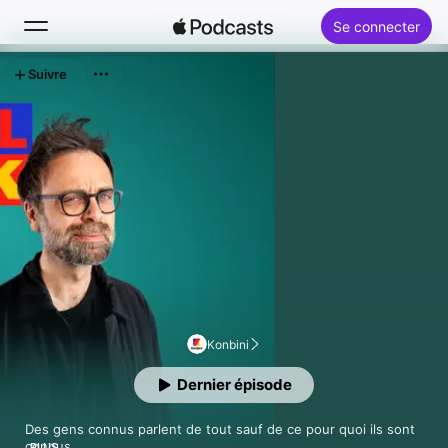
Se connecter
Suivre
Rechercher
Accueil
Nouveautés
Classements
Konbini
Dernier épisode
Des gens connus parlent de tout sauf de ce pour quoi ils sont 
connus.

PLUS