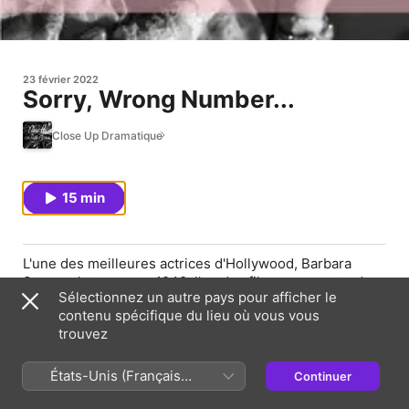
23 février 2022
Sorry, Wrong Number...
Close Up Dramatique
15 min
L'une des meilleures actrices d'Hollywood, Barbara
Stanwyck tourne en 1948, l'un des films marquants de
Sélectionnez un autre pays pour afficher le
sa carrière, Sorry, Wrong Number... . Ce thriller où tout
contenu spécifique du lieu où vous vous
se passe au téléphone, est le pionnier du genre.
trouvez
Pourtant, encore une fois, Barbara Stanwyck ne reçoit
pas les fruits de ses efforts...
États-Unis (Français
Continuer
France)