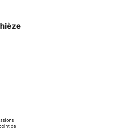
Chièze
essions
point de