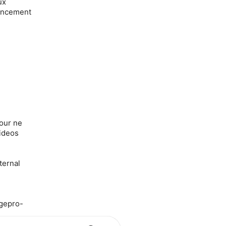
ux
nancement
pour ne
ideos
ternal
ngepro-