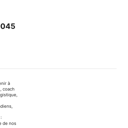
 de projet CAPM® & PMP® | E045
nir à
m, coach
gistique,
adiens,
:
ce de nos