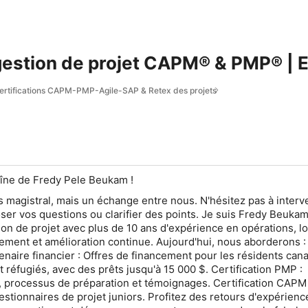
Webinaire gestion
 certifications CAPM-PMP-Agile-SAP & Retex des projets
aîne de Fredy Pele Beukam !
s magistral, mais un échange entre nous. N'hésitez pas à interve
er vos questions ou clarifier des points. Je suis Fredy Beuka
ion de projet avec plus de 10 ans d'expérience en opérations, lo
ement et amélioration continue. Aujourd'hui, nous aborderons :
enaire financier : Offres de financement pour les résidents can
 réfugiés, avec des prêts jusqu'à 15 000 $. Certification PMP :
té, processus de préparation et témoignages. Certification CAPM 
estionnaires de projet juniors. Profitez des retours d'expérien