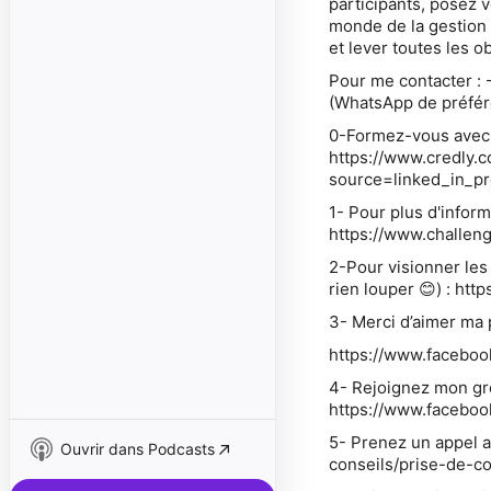
participants, posez
monde de la gestion 
et lever toutes les o
Pour me contacter :
(WhatsApp de préfér
0-Formez-vous avec u
https://www.credly
source=linked_in_pr
1- Pour plus d'inform
https://www.challen
2-Pour visionner les
rien louper 😊) : 
3- Merci d’aimer ma 
https://www.facebo
4- Rejoignez mon gro
https://www.facebo
5- Prenez un appel a
Ouvrir dans Podcasts
conseils/prise-de-c