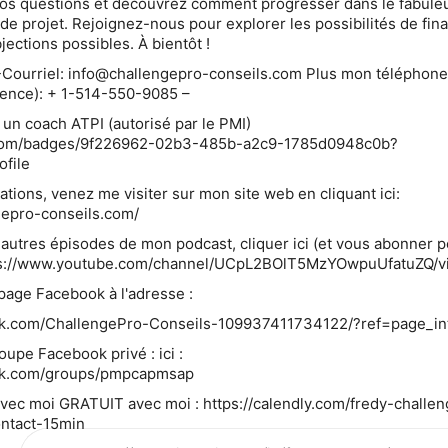
 vos questions et découvrez comment progresser dans le fabule
de projet. Rejoignez-nous pour explorer les possibilités de fi
bjections possibles. À bientôt !
 -Courriel: info@challengepro-conseils.com Plus mon téléphone
ence): + 1-514-550-9085 –
n coach ATPI (autorisé par le PMI)
.com/badges/9f226962-02b3-485b-a2c9-1785d0948c0b?
ofile
ations, venez me visiter sur mon site web en cliquant ici:
gepro-conseils.com/
 autres épisodes de mon podcast, cliquer ici (et vous abonner 
https://www.youtube.com/channel/UCpL2BOlT5MzYOwpuUfatuZQ/v
page Facebook à l'adresse :
ok.com/ChallengePro-Conseils-109937411734122/?ref=page_in
upe Facebook privé : ici :
ok.com/groups/pmpcapmsap
vec moi GRATUIT avec moi : https://calendly.com/fredy-challe
ontact-15min