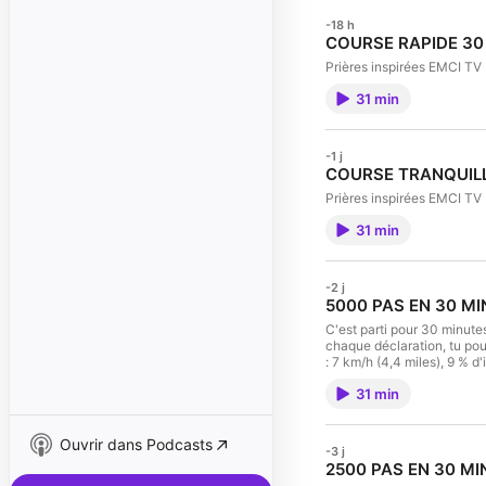
-18 h
COURSE RAPIDE 30
Prières inspirées EMCI TV
31 min
-1 j
COURSE TRANQUILLE 
Prières inspirées EMCI TV
31 min
-2 j
5000 PAS EN 30 MIN
C'est parti pour 30 minute
chaque déclaration, tu po
: 7 km/h (4,4 miles), 9 % 
8:40 – Louange 10:14 – Décl
31 min
Ouvrir dans Podcasts
-3 j
2500 PAS EN 30 MIN