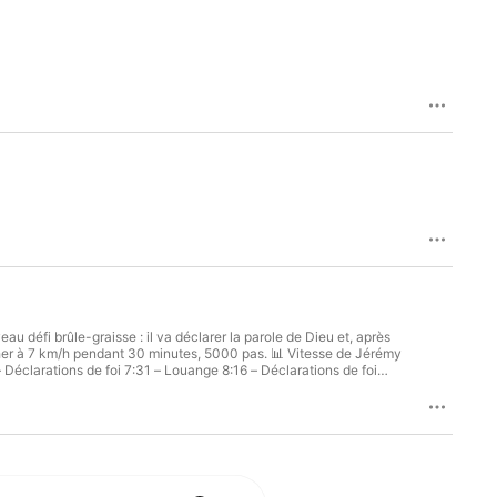
 défi brûle-graisse : il va déclarer la parole de Dieu et, après
cher à 7 km/h pendant 30 minutes, 5000 pas. 📊 Vitesse de Jérémy
 Déclarations de foi 7:31 – Louange 8:16 – Déclarations de foi
ernière ligne droite : Déclarations de foi