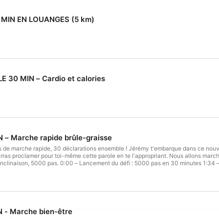
la seule gloire de Dieu !
 MIN EN LOUANGES (5 km)
30 MIN – Cardio et calories
 – Marche rapide brûle-graisse
s de marche rapide, 30 déclarations ensemble ! Jérémy t'embarque dans ce nouveau
urras proclamer pour toi-même cette parole en te l'appropriant. Nous allons mar
d'inclinaison, 5000 pas. 0:00 – Lancement du défi : 5000 pas en 30 minutes 1:34 –
arations de foi 15:17 – Mi-parcours : Tout est possible à celui qui croit 23:47 – D
 - Marche bien-être