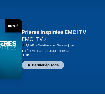
Prières inspirées EMCI TV
EMCI TV
4,2 (48)
Christianisme
Tous les jours
⬇️ TÉLÉCHARGER L'APPLICATION

PLUS
L'émission quotidienne « Prières inspirées » a pour but 
Dieu, par la prière, des encouragements et des chants. 
Dernier épisode
et diffusée chaque jour sur EMCI TV, les dizaines de mill
encouragés à prier et commencer leur journée dans la p
Au programme, une pensée du jour, un temps de louange
temps de prière et de déclaration prophétique. Dieu utili
invités du monde entier pour l'édification, la consécrati
ainsi que pour le salut, la guérison et la délivrance de tou
Les témoignages émouvants et variés que nous recevons
moments de prière et témoignent de la portée et de l'imp