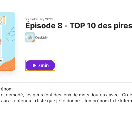
22 February 2021
Épisode 8 - TOP 10 des pir
Keskidi
7min
prénom
rd
,
démodé
, les gens font des jeux de mots
douteux
avec . Croi
u auras entendu la liste que je te donne... ton prénom tu le kifera