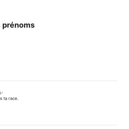
es prénoms
s-
s ta race.