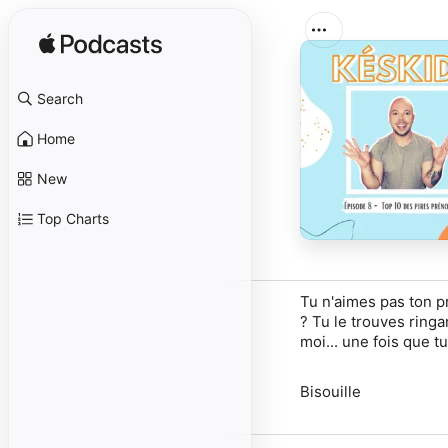
Search
Home
New
Top Charts
Tu n'aimes pas ton 
? Tu le trouves
ringa
moi... une fois que t
Bisouille