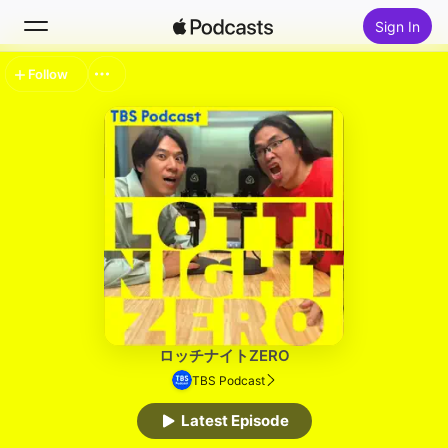
Sign In
Follow
Search
Home
New
Top Charts
ロッチナイトZERO
TBS Podcast
Latest Episode