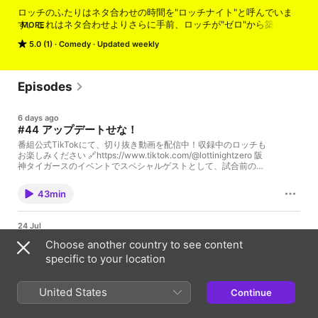
ロッチのふたりはネタ合わせの時間を"ロッチナイト"と呼んでいま
す。これはネタ合わせよりさらに手前、ロッチが"ゼロ"から築く時
MORE
間です。そして聴いてるあなたとゼロから創るPodcastです。

5.0 (1)
Comedy
Updated weekly
番組へのメッセージは lotti＠tbs.co.jp まで！

Episodes
制作：TBSラジオ

6 days ago
TBS Podcast：https://www.tbsradio.jp/podcast/
#44 アップデートせな！
番組公式TikTokにて、切り抜き動画を配信中！収録中のロッチも
お楽しみください 🔗https://www.tiktok.com/@lottinightzero 阪
神タイガースのイベントでスペシャルゲストとして、試合前の投
球セレモニーや球場での選手呼び出しアナウンスを担当した中岡
さん。大ファンのチームの試合を心から楽しんだのかと思いき
43min
や、熱心なファンである「虎党」だからこそ深く悩んでいること
があるようです。他にも悩み事がある様子の中岡さん。おじさん
にアップデートの波が押し寄せています。 後半は「コメンテータ
24 Jul
ーへの道」と「コカドの怒」のコーナーをお送りします。 リスナ
#43 ちょっとエンターテインメント入ってます
ーの皆様からのお便りを募集しています！宛先はlotti@tbs.co.jp✉
Choose another country to see content
まで！ 【募集中のコーナー】 ◆「目撃！ナカオカ」 「中岡さん
≪メールの締め切りのお知らせ≫ 次回の収録は7月27日の予定で
specific to your location
なら、こんなことやりそう！」という妄想を募集するコーナーで
す。前日の7月26日（日）までにメールをお送りください！各コ
す。自分自身の失敗・ドジを”中岡”に置き換えて、送ってきても
ーナーへのメール、お待ちしております。 ≪番組公式TikTok≫
OKです。 「実際にやりそうかどうか」をポイントに中岡さんが判
切り抜き動画を配信中！収録中のロッチもお楽しみください
United States
Continue
定してくれます。 ◆本音のコーナー 家事や育児、通勤など、毎日
🔗https://www.tiktok.com/@lottinightzero 中岡さんが約20年ぶ
32min
の中でふと思った小さな本音やぼやきを募集します。短い一言に
りにメガネを新調した話題からスタート。「跳ね上げ式」という
続けて、どのような状況で生まれたつぶやきかを書き添えてくだ
という少し珍しいデザインですが、長年相方を見守ってきたコカ