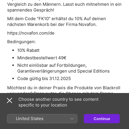
Vergleich zu den Männern. Lasst euch mitnehmen in ein
spannendes Gespräch!
Mit dem Code "
FK10
" erhältst du 10% Auf deinen
nächsten Warenkorb bei der Firma Novafon.
https://novafon.com/de
Bedingungen:
10% Rabatt
Mindestbestellwert 49€
Nicht einlösbar auf Fortbildungen,
Garantieverlängerungen und Special Editions
Code gültig bis 31.12.2025
Möchtest du in deiner Praxis die Produkte von
Blackroll
verwenden? Dann nutze die Chance mit dem Promo-
Code:
Choose another country to see content
PHYSIOFLO-10
dir 10% auf deinen Warenkorb zu
sichern.
specific to your location
🎙️ Exklusives Angebot für Podcast-Hörer! 🎙️
United States
Continue
Du hörst meinen Podcast? Dann habe ich ein
besonderes Geschenk für dich! 🎉