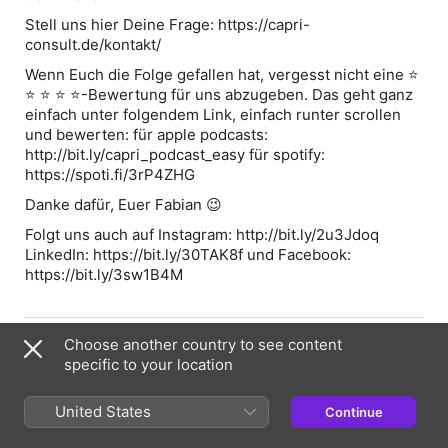
Stell uns hier Deine Frage: https://capri-
consult.de/kontakt/
Wenn Euch die Folge gefallen hat, vergesst nicht eine ⭐
⭐ ⭐ ⭐ ⭐-Bewertung für uns abzugeben. Das geht ganz
einfach unter folgendem Link, einfach runter scrollen
und bewerten: für apple podcasts:
http://bit.ly/capri_podcast_easy für spotify:
https://spoti.fi/3rP4ZHG
Danke dafür, Euer Fabian 😉
Folgt uns auch auf Instagram: http://bit.ly/2u3Jdoq
LinkedIn: https://bit.ly/30TAK8f und Facebook:
https://bit.ly/3sw1B4M
Episode Webpage
Choose another country to see content
specific to your location
Information
United States
Continue
Show