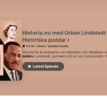
Historia.nu med Urban Lindstedt
Historiska poddar
5.0 (3)
History
Updated weekly
Historia Nu är podcasten om människor och händelser s
är Urban Lindstedt, journalist och en stor historienörd. V
MORE
Urban samtalar med kunniga och intressanta gäster. Det 
talet till brittiska imperiets uppgång och fall. Det blir dju
Latest Episode
kalla krigets värsta spionaffärer. Spännande historier om s
makthavare som fattat hisnande beslut. Det är lärorikt, dra
Historia Nu – vi gör historien levande!

 Hosted on Acast. See acast.com/privacy for more infor