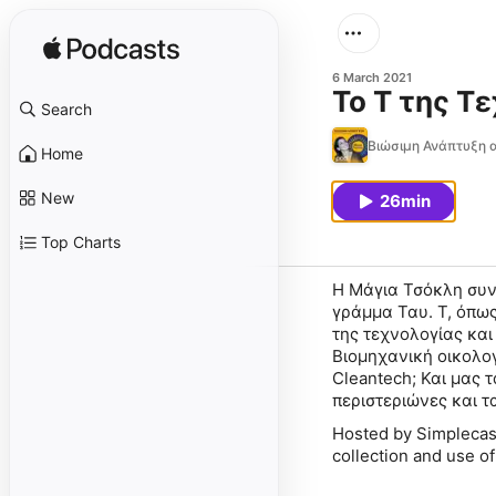
6 March 2021
Το Τ της Τ
Search
Βιώσιμη Ανάπτυξη α
Home
New
26min
Top Charts
Η Μάγια Τσόκλη συνε
γράμμα Ταυ. Τ, όπω
της τεχνολογίας και
Βιομηχανική οικολογί
Cleantech; Και μας 
περιστεριώνες και τ
Hosted by Simplecas
collection and use of