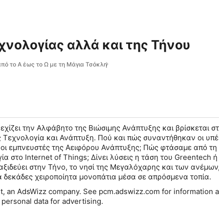
εχνολογίας αλλά και της Τήνου
πό το Α έως το Ω με τη Μάγια Τσόκλη
χίζει την Αλφάβητο της Βιώσιμης Ανάπτυξης και βρίσκεται σ
ς Τεχνολογία και Ανάπτυξη. Πού και πώς συναντήθηκαν οι υπ
 οι εμπνευστές της Αειφόρου Ανάπτυξης; Πώς φτάσαμε από τη
α στο Internet of Things; Δίνει λύσεις η τάση του Greentech ή
ταξιδεύει στην Τήνο, το νησί της Μεγαλόχαρης και των ανέμων,
α δεκάδες χειροποίητα μονοπάτια μέσα σε απρόσμενα τοπία.
t, an AdsWizz company. See pcm.adswizz.com for information a
 personal data for advertising.