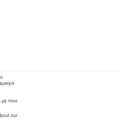
το
έρμαχοι
 με τους
bout our