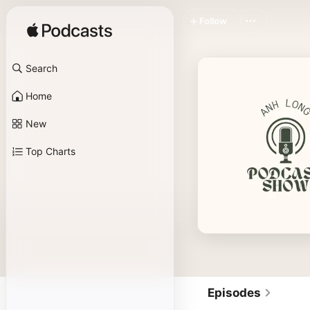
Follow
Search
Home
New
Top Charts
Episodes