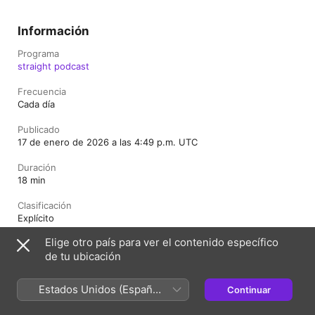
Información
Programa
straight podcast
Frecuencia
Cada día
Publicado
17 de enero de 2026 a las 4:49 p.m. UTC
Duración
18 min
Clasificación
Explícito
Elige otro país para ver el contenido específico
de tu ubicación
Guatemala (Español)
English (UK)
Estados Unidos (Español
Continuar
Copyright © 2026
Apple Inc.
Todos los derechos reservados.
México)
Términos del servicio de Internet