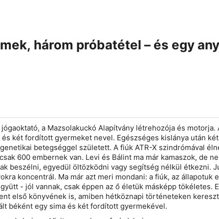
ek, három próbatétel – és egy anya
, jógaoktató, a Mazsolakuckó Alapítvány létrehozója és motorja
és két fordított gyermeket nevel. Egészséges kislánya után két 
 genetikai betegséggel született. A fiúk ATR-X szindrómával élne
n csak 600 embernek van. Levi és Bálint ma már kamaszok, de n
ak beszélni, egyedül öltözködni vagy segítség nélkül étkezni. J
kra koncentrál. Ma már azt meri mondani: a fiúk, az állapotuk e
együtt - jól vannak, csak éppen az ő életük másképp tökéletes. 
ent első könyvének is, amiben hétköznapi történeteken kereszt
ált béként egy sima és két fordított gyermekével.