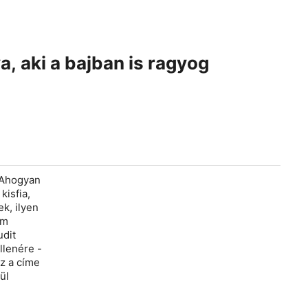
, aki a bajban is ragyog
. Ahogyan
kisfia,
k, ilyen
em
udit
llenére -
Ez a címe
ül