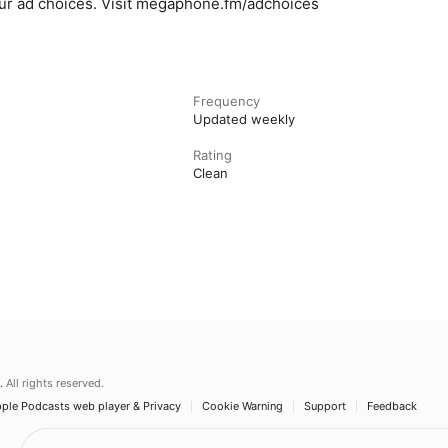
ur ad choices. Visit megaphone.fm/adchoices
Frequency
Updated weekly
Rating
Clean
.
All rights reserved.
ple Podcasts web player & Privacy
Cookie Warning
Support
Feedback