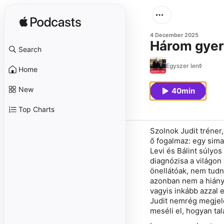
4 December 2025
Három gyerm
Search
Egyszer lent
Home
New
40min
Top Charts
Szolnok Judit tréner
ő fogalmaz: egy sima 
Levi és Bálint súlyos
diagnózisa a világo
önellátóak, nem tudn
azonban nem a hiányo
vagyis inkább azzal 
Judit nemrég megjel
meséli el, hogyan tal