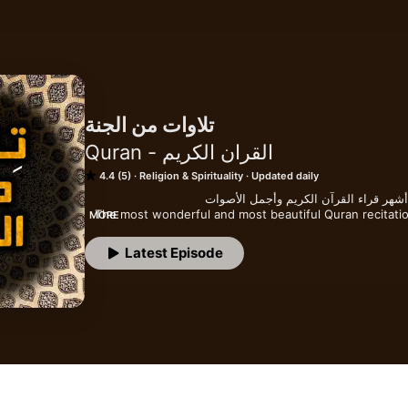
تلاوات من الجنة
Quran - القران الكريم
4.4 (5)
Religion & Spirituality
Updated daily
The most wonderful and most beautiful Quran recitations with the voice of a elite of the most 
MORE
Latest Episode