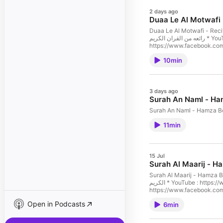
2 days ago
Duaa Le Al Motwafi - Recitations of Paradise  تلاوات من الجنة
رائعه من القران الكريم * YouTube : https://www.youtube.com/@RecitationsfromHeaven * Facebook :
https://www.facebook.com/
https://www.instagram.com/
10min
3 days ago
11min
15 Jul
Surah Al Maarij - Hamza Boudib سورة المعارج - حمزه بوديب amazing Quran recitation ن
الكريم * YouTube : https://www.youtube.com/@RecitationsfromHeaven * Facebook :
https://www.facebook.com/
https://www.instagram.com/
Open in Podcasts
6min