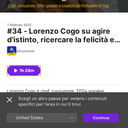
7 febbraio 2022
#34 - Lorenzo Cogo su agire
d'istinto, ricercare la felicità e
diventare il più giovane chef
oltremente
stellato in Italia
1h 24m
Lorenzo Cogo è chef, consulente, TEDx speaker,
creatore del Ristorante El Coq, di Lorenzo Cogo Social
Scegli un altro paese per vedere i contenuti
Club e di FoodColor. Lorenzo è stato per anni il più
specifici per l’area in cui ti trovi
giovane chef stellato in Italia. Segui Lorenzo su
Instragram sul suo profilo personale.
United States
Continua
Seguici su: