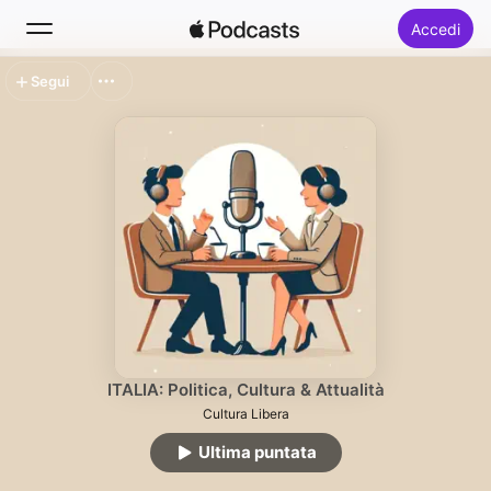
Accedi
Segui
Cerca
Home
Novità
Classifiche
ITALIA: Politica, Cultura & Attualità
Cultura Libera
Ultima puntata