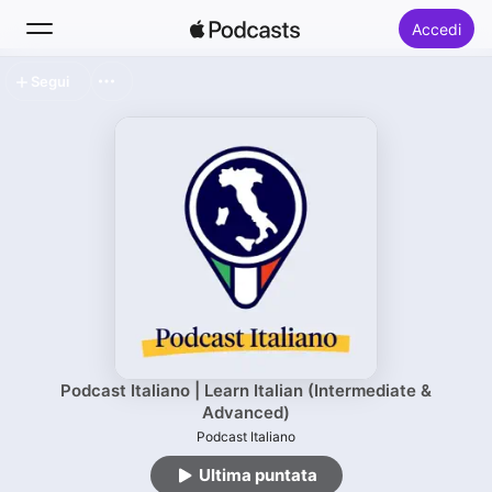
Accedi
Segui
Cerca
Home
Novità
Classifiche
Podcast Italiano | Learn Italian (Intermediate &
Advanced)
Podcast Italiano
Ultima puntata