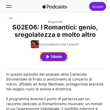
Accedi
Cerca
30 gennaio
S02E06: I Romantici: genio,
sregolatezza e molto altro
Home
Scommettiamo che ti piace?
Novità
14min
Classifiche
In questo episodio del podcast della Camerata
Strumentale di Prato ci avviciniamo al concerto di
marzo, affidato ad Antje Weithaas, protagonista assoluta
nel doppio ruolo di solista e direttrice.
Il programma diventa il punto di partenza per un
racconto dedicato al Romanticismo musicale: un mondo
in cui l’espressione individuale, il conflitto interiore e