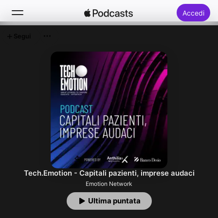
Accedi
Segui
Cerca
Home
Novità
Classifiche
Tech.Emotion - Capitali pazienti, imprese audaci
Emotion Network
Ultima puntata