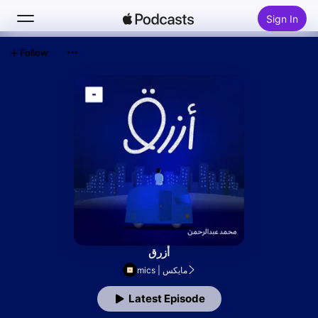
Sign In
Follow
Search
Home
New
Top Charts
أزرق
mics | مايكس
Latest Episode