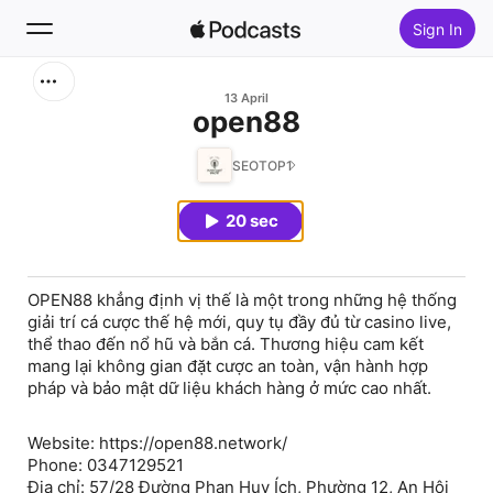
Sign In
Search
13 April
open88
Home
SEOTOP1
New
20 sec
Top Charts
OPEN88 khẳng định vị thế là một trong những hệ thống
giải trí cá cược thế hệ mới, quy tụ đầy đủ từ casino live,
thể thao đến nổ hũ và bắn cá. Thương hiệu cam kết
mang lại không gian đặt cược an toàn, vận hành hợp
pháp và bảo mật dữ liệu khách hàng ở mức cao nhất.
Website: https://open88.network/
Phone: 0347129521
Địa chỉ: 57/28 Đường Phan Huy Ích, Phường 12, An Hội