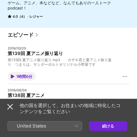
ゲーム、アニメ、本などなど、なんでもありの一人トーク
podcast！
4.0（4）
レジャー
エピソード
2016/10/20
第139回 夏アニメ振り返り
第139回 夏アニメ振り返り.mp3 カザキ君と夏アニメ振り返
り つまりは、サンダーボルトオリジナル小野屋です
1時間6分
2016/08/04
第138回 夏アニメ
第138回 夏アニメ.mp3 カザキ君と夏アニメ！ こういう回もあ
他の国を選択して、お住まいの地域に特化したコ
ります。こういう回もまたいいです。
ンテンツをご覧ください
1時間2分
United States
続ける
2016/07/03