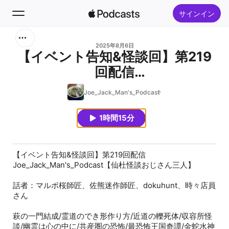
サインイン
検索
2025年8月6日
【イベント告知&怪談回】第219
回配信
ホーム
Joe_Jack_Man's_Podcast【仙
Joe_Jack_Man's_Podcast
新着おすすめ
杜怪談おじさん三人】
1時間15分
トップランキング
【イベント告知&怪談回】第219回配信
Joe_Jack_Man's_Podcast【仙杜怪談おじさん三人】
話者：マルボ桜師匠、佐熊迷作師匠、dokuhunt、時々店員
さん
萩の一門結成/霊道のでき形作り方/近道の轢死体/収容所怪
談/幽霊は心の中に/共産圏の恐怖/最恐怖王国奇譚/金蛇水神