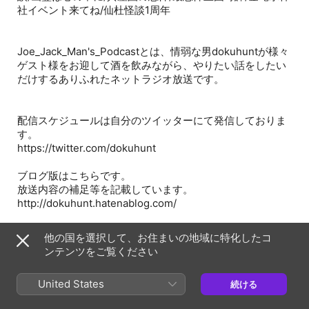
社イベント来てね/仙杜怪談1周年
Joe_Jack_Man's_Podcastとは、情弱な男dokuhuntが様々
ゲスト様をお迎して酒を飲みながら、やりたい話をしたい
だけするありふれたネットラジオ放送です。
配信スケジュールは自分のツイッターにて発信しておりま
す。
https://twitter.com/dokuhunt
ブログ版はこちらです。
放送内容の補足等を記載しています。
http://dokuhunt.hatenablog.com/
ポッドキャスト配信はこちらのブログで行っております。
他の国を選択して、お住まいの地域に特化したコ
http://dokuhuntnetradio.seesaa.net/
ンテンツをご覧ください
itunesでも配信中！
United States
続ける
https://itunes.apple.com/jp/podcast/joe-jack-mans-
podcast/id657765654?mt=2