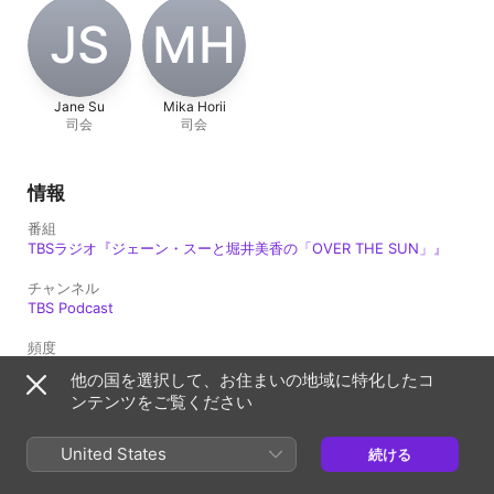
JS
MH
Jane Su
Mika Horii
司会
司会
情報
番組
TBSラジオ『ジェーン・スーと堀井美香の「OVER THE SUN」』
チャンネル
TBS Podcast
頻度
アップデート：毎週
他の国を選択して、お住まいの地域に特化したコ
ンテンツをご覧ください
配信日
2026年5月15日 8:00 UTC
United States
続ける
長さ
1時間7分