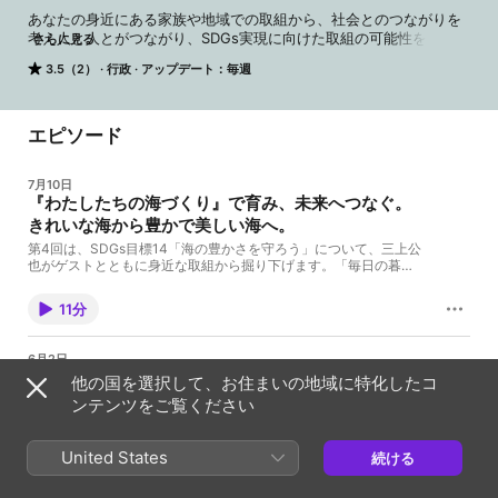
あなたの身近にある家族や地域での取組から、社会とのつながりを
考え人と人とがつながり、SDGs実現に向けた取組の可能性を伝える
さらに見る
番組コーナー「つながるHYOGO、ひろがるSDGs」

3.5（2）
行政
アップデート：毎週
新しく踏み出そうとする人を後押しし、SDGsの話題を交えながら地
域や社会全体のこれからについて考えお送りする番組です。
エピソード
7月10日
『わたしたちの海づくり』で育み、未来へつなぐ。
きれいな海から豊かで美しい海へ。
第4回は、SDGs目標14「海の豊かさを守ろう」について、三上公
也がゲストとともに身近な取組から掘り下げます。「毎日の暮ら
しのなかで、少しでも海を意識してほしい」ーわたしたちの暮ら
しと切り離すことができない「海」をより身近に感じてもらうた
11分
め、海に囲まれた兵庫県ならではの取組を紹介。地球温暖化が進
むなか、人も生物も共に暮らせる豊かな海を未来へ引き継ぐため
に、持続可能な海づくりについてゲストとともに考えます。今の
6月2日
海はどうなってるの？海づくりにはどんな活動があるの？週末に
#3 日常の『食生活』から考える。体と心の
他の国を選択して、お住まいの地域に特化したコ
海イベントが盛りだくさん！？など海の現状や未来について、リ
健康づくり。
スナーの疑問に答えていきます！●ゲスト兵庫県水大気課 森
ンテンツをご覧ください
谷 一徳さん兵庫県地球温暖化防止活動学生推進員 北村 小夜
第3回は、SDGs目標3「すべての人に健康と福祉を」
さん
について、三上公也がゲストとともに身近な取組から
United States
掘り下げます。 「豊かな人生を歩むために欠かせな
続ける
い”健康”」－その大切さに気づいてもらいたいという
11分
思いから、健康の基礎となる「食」に関する取組を紹