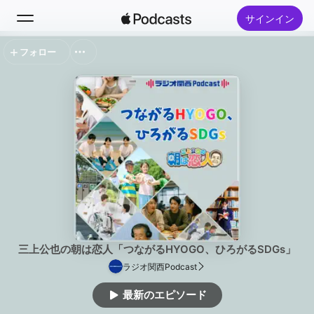
サインイン
フォロー
検索
ホーム
新着おすすめ
トップランキング
三上公也の朝は恋人「つながるHYOGO、ひろがるSDGs」
ラジオ関西Podcast
最新のエピソード