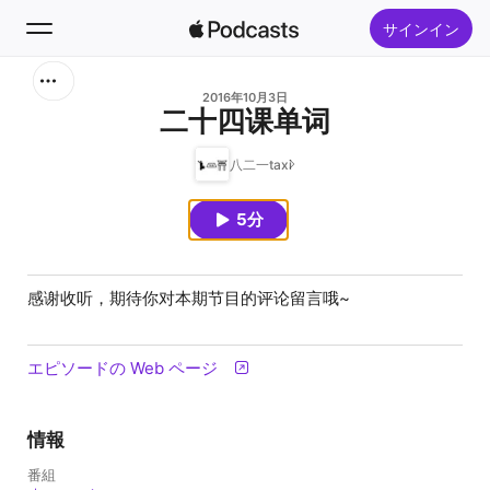
サインイン
検索
2016年10月3日
二十四课单词
ホーム
八二一taxi
新着おすすめ
5分
トップランキング
感谢收听，期待你对本期节目的评论留言哦~
エピソードの Web ページ
情報
番組