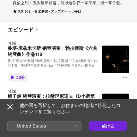
良依之约：因为钢琴相遇，所以给你弹一辈子琴，谈一辈子爱。
0.0（0）
音楽解説
アップデート：毎日
エピソード
3日前
鲁塔·库兹米卡斯 钢琴演奏：勃拉姆斯《六首
钢琴曲》作品118
鲁塔·库兹米卡斯 钢琴演奏：勃拉姆斯《六首钢琴曲》作
品118；#钢琴# #古典音乐# #勃拉姆斯# #音乐推荐#
23分
5日前
魏子健 钢琴演奏：拉赫玛尼诺夫《D小调第
三钢琴协奏曲》作品30，节选
他の国を選択して、お住まいの地域に特化したコ
魏子健 钢琴演奏：拉赫玛尼诺夫《D小调第三钢琴协奏
ンテンツをご覧ください
曲》作品30，节选。2024年克利夫兰国际钢琴比赛冠
军 。#钢琴# #古典音乐# #拉赫玛尼诺夫# #音乐推荐#
3分
United States
続ける