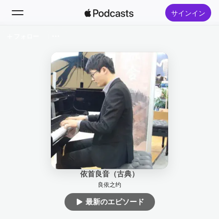
サインイン
フォロー
検索
ホーム
新着おすすめ
トップランキング
依首良音（古典）
良依之约
最新のエピソード