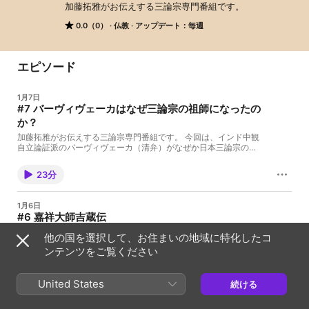
加藤拓雅がお伝えする三論宗専門番組です。
0.0（0）
仏教
アップデート：毎週
エピソード
1月7日
#7 バーヴィヴェーカはなぜ三論宗の祖師になったの
か？
加藤拓雅がお伝えする三論宗専門番組です。 今回は、インド中観
自立論証派のバーヴィヴェーカ（清弁）がなぜか日本三論宗の祖
師になった経緯を紹介します。 ・三論宗とは？ 南都六宗の一つ
で、龍樹(Nāgārjuna 150-250頃）を祖とする中観派の流れをくむ
23分
宗派（学派）です。 『中論』『十二門論』『百論』の三論を所依
とするので三論宗と言われます。 #三論宗 #仏教学
1月6日
#6 嘉祥大師吉蔵伝
加藤拓雅がお伝えする三論宗専門番組です。 今回は、三論宗の大
他の国を選択して、お住まいの地域に特化したコ
成者、嘉祥大師吉蔵について語ります。 ・三論宗とは？ 南都六宗
ンテンツをご覧ください
の一つで、龍樹(Nāgārjuna 150-250頃）を祖とする中観派の流れ
をくむ宗派（学派）です。 『中論』『十二門論』『百論』の三論
を所依とするので三論宗と言われます。 #三論宗 #仏教学
19分
United States
続ける