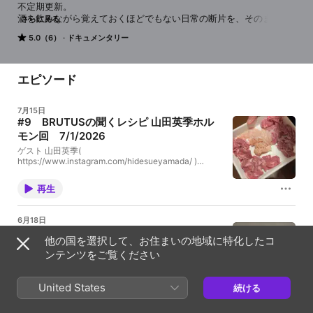
不定期更新。

酒を飲みながら覚えておくほどでもない日常の断片を、そのまま残
さらに見る
していくアーカイブポッドキャスト。たまにゲスト。

5.0（6）
ドキュメンタリー
題府基之 (https://www.instagram.com/motoyukidaifu/)

小林優平 (https://www.instagram.com/kosho_shop_oshiage/)

※質問など好きに送ってください

エピソード
https://forms.gle/nYLQfKLVveQT7eiL9
7月15日
#9 BRUTUSの聞くレシピ 山田英季ホル
モン回 7/1/2026
ゲスト 山田英季(
https://www.instagram.com/hidesueyamada/ )
BRUTUSの聞くレシピ(
https://open.spotify.com/show/0iIBEFPAF7YAUHki2
再生
o11xL )
6月18日
#8 荒川の洗礼回 6/14 /2026
他の国を選択して、お住まいの地域に特化したコ
1:06:33までフィールドレコーディング 、篝一光、吉
ンテンツをご覧ください
行耕平、春川ナミオ、一日一食、永新、荒川の洗礼
①、これがみんなで生きること、都電は歩くスピード
より遅い、自転車の間を歩いてた、荒川の洗礼②、や
United States
続ける
なの？、百合子姉さん、チャー汁、髪長族、食べて食
2時間44分
べて愛でて愛でて、2パチはねーだろ、面、髭抜くぞ
コノヤロー、コイツやちゃっていいかな、足立区民が