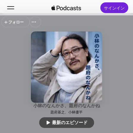
サインイン
フォロー
検索
ホーム
新着おすすめ
トップランキング
小林のなんかさ、題府のなんかね
題府基之、小林優平
最新のエピソード