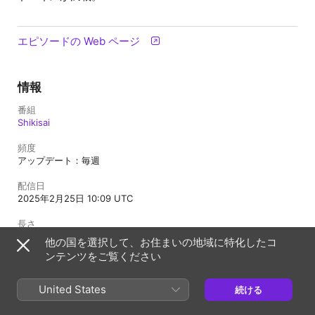
エピソードの Web ページ
情報
番組
Shikisai
頻度
アップデート：毎週
配信日
2025年2月25日 10:09 UTC
長さ
30分
他の国を選択して、お住まいの地域に特化したコ
ンテンツをご覧ください
制限指定
不適切な内容を含まない
United States
続ける