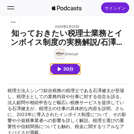
サインイン
検索
2025年2月25日
知っておきたい税理士業務とイ
ンボイス制度の実務解説/石澤健
ホーム
太（税理士法人シンワ綜合税務
Shikisai
新着おすすめ
税理士）×山崎薫子
30分
トップランキング
税理士法人シンワ綜合税務の税理士である石澤健太が登場
し、税理士としての業務内容や仕事に対する信念を語る。
法人顧問や相続申告など幅広い税務サービスを提供してい
る石澤健太が、税理士の仕事の具体的な内容を説明。さら
に、2023年に導入されたインボイス制度について、その影
響や小規模事業者への影響を詳しく解説。税理士選びの重
要性や信頼関係についても触れ、税金に関するリアルなア
ドバイスが満載。