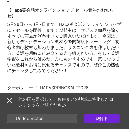
-
【Hapa英会話オンラインショップ セール開催のお知ら
せ】
5月29日から6月7日まで、Hapa英会話オンラインショップ
にてセールを開催します！期間中は、サブスク商品を除く
すべての商品が20%オフでご購入いただけます。今回は、
新しくディクテーション教材や瞬間英訳トレーニング、初
心者向け教材も加わりました。リスニング力を伸ばしたい
方、英語を瞬時に組み立てる力を鍛えたい方、そして英語
学習をこれから始めたい方にもおすすめです。気になって
いた教材をお得に試せるチャンスですので、ぜひこの機会
にチェックしてみてください！
-
クーポンコード: HAPASPRINGSALE2026
詳細: https://courses.hapaeikaiwa.com/hapa-store
他の国を選択して、お住まいの地域に特化したコ
-
ンテンツをご覧ください
【ChatGPTで英語を話す力を伸ばす｜オンラインセミナー
United States
続ける
開催】
「英語を話す機会がない」「何を練習すればいいか分から