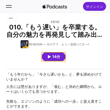
サインイン
検索
5月3日
010.「もう遅い」を卒業する。
自分の魅力を再発見して踏み出す
ホーム
一歩
RE:MOON ― 月の下で、もう一度踊りだす ―
新着おすすめ
14分
トップランキング
「もう年だから」「今さら遅いかも」と、夢を諦めかけて
いませんか？
人生には壁がありますが、「進む」と決めた瞬間から、ル
ートはいくらでも見つかります。
失敗も、エジソンのように「成功への一歩」と捉え直すこ
とができます。