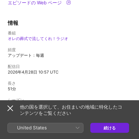
エピソードの Web ページ
情報
番組
オレの葬式で流してくれ！ラジオ
頻度
アップデート：毎週
配信日
2026年4月28日 10:57 UTC
長さ
51分
シーズン
1
他の国を選択して、お住まいの地域に特化したコ
ンテンツをご覧ください
エピソード
1
United States
続ける
制限指定