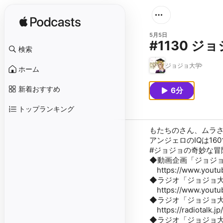
5月5日
#1130 ジ
検索
ジョジョ大学
ホーム
新着おすすめ
6分
トップランキング
もたちのさん、ムラ
アンジェロのIQは16
#ジョジョの奇妙な冒険#波
◆動画企画「ジョジョ大
https://www.youtu
◆ラジオ「ジョジョ大学
https://www.youtu
◆ラジオ「ジョジョ
https://radiotalk.j
◆ラジオ「ジョジョ大学