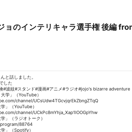
ョジョのインテリキャラ選手権 後編 from R
さんと話しました。
0でした
紋#スタンド#漫画#アニメ#ラジオ#jojo's bizarre adventure
学」（YouTube）
be.com/channel/UCsUdw4TGcvjqrEkZbngZTqQ
」（YouTube）
be.com/channel/UCkPc8mYhja_Xap1IOOGpYhw
大学」（ラジオトーク）
p/program/88764
」（Spotify）