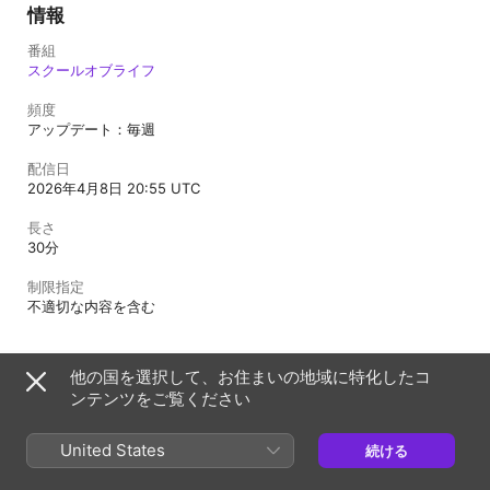
情報
番組
スクールオブライフ
頻度
アップデート：毎週
配信日
2026年4月8日 20:55 UTC
長さ
30分
制限指定
不適切な内容を含む
他の国を選択して、お住まいの地域に特化したコ
日本
English (US)
ンテンツをご覧ください
Copyright © 2026
Apple Inc.
All rights reserved.
インターネットサービス利用規約
United States
続ける
Apple Podcast Web プレーヤーとプライバシー
Cookieに関する警告
サポート
フィードバック