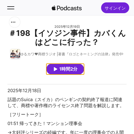
サインイン
検索
2025年12月19日
＃198【イソジン事件】カバくん
はどこに行った？
ホーム
ゆるカワ❤︎商標ラジオ |著書『ロゴとネーミングの法律』発売中
新着おすすめ
1時間2分
トップランキング
2025年12月18日
話題のSuica（スイカ）のペンギンの契約終了報道に関連
して、商標や著作権のライセンス終了問題を解説します。
［フリートーク］
01:51 帰ってきた！マンション理事会
→大好評シリーズの続編です。年に一度の理事会での人間