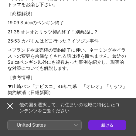
ドラマをお楽し下さい。
［商標解説］
19:09 Suicaのペンギン終了
21:38 オレオとリッツ契約終了！別商品に？
25:53 カバくんはどこ行った？イソジン事件
→ブランドや販売権の契約終了に伴い、ネーミングやイラ
ストの変更を余儀なくされる話は後を断ちません。最近の
Suicaペンギン以外にも複数あった事例を紹介し、現実的
な対策についても解説します。
［参考情報］
▼山崎パン「ナビスコ」46年で幕 「オレオ」「リッツ」
契約解消（日経新聞）
https://www.nikkei.com/article/DGXLASDZ12HJ3_S6A210C1
他の国を選択して、お住まいの地域に特化したコ
▼うがい薬イソジン巡り訴訟合戦、明治「カバくんに類
ンテンツをご覧ください
似」（日経新聞）
United States
続ける
https://www.nikkei.com/article/DGXLASDZ26I58_W6A220C
▼明治が「カバくん」継続 うがい薬巡る訴訟で米系製薬