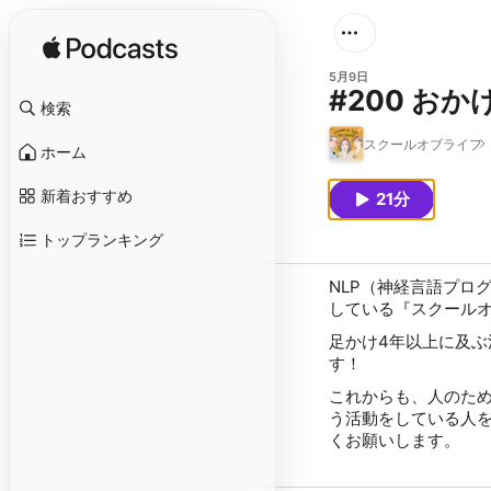
5月9日
#200 お
検索
スクールオブライフ
ホーム
新着おすすめ
21分
トップランキング
NLP（神経言語プロ
している『スクールオ
足かけ4年以上に及
す！
これからも、人のた
う活動をしている人を
くお願いします。