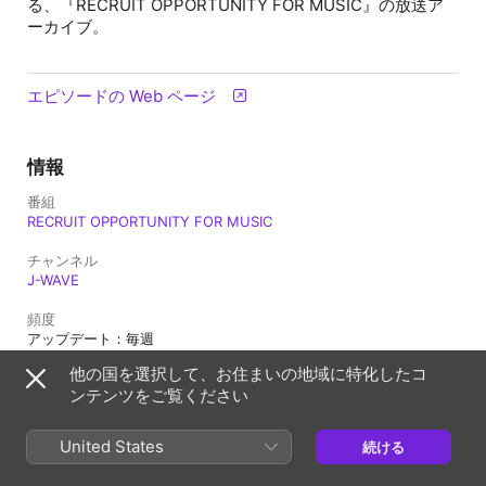
る、『RECRUIT OPPORTUNITY FOR MUSIC』の放送ア
ーカイブ。
エピソードの Web ページ
情報
番組
RECRUIT OPPORTUNITY FOR MUSIC
チャンネル
J-WAVE
頻度
アップデート：毎週
他の国を選択して、お住まいの地域に特化したコ
配信日
ンテンツをご覧ください
2023年5月16日 13:46 UTC
長さ
United States
続ける
2分