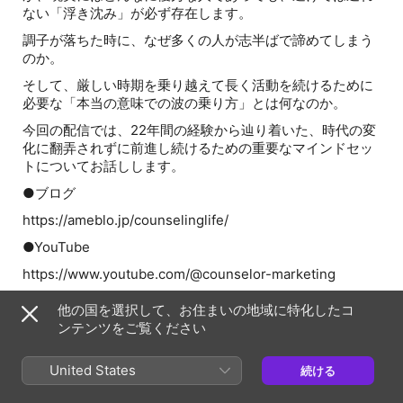
ない「浮き沈み」が必ず存在します。
調子が落ちた時に、なぜ多くの人が志半ばで諦めてしまう
のか。
そして、厳しい時期を乗り越えて長く活動を続けるために
必要な「本当の意味での波の乗り方」とは何なのか。
今回の配信では、22年間の経験から辿り着いた、時代の変
化に翻弄されずに前進し続けるための重要なマインドセッ
トについてお話しします。
●ブログ
⁠⁠⁠⁠⁠⁠⁠⁠⁠⁠⁠⁠⁠⁠⁠⁠⁠⁠⁠⁠⁠⁠⁠⁠⁠⁠⁠⁠⁠⁠⁠⁠⁠⁠⁠⁠⁠⁠⁠⁠⁠⁠⁠⁠⁠⁠⁠⁠⁠⁠⁠⁠⁠⁠⁠⁠⁠⁠⁠⁠⁠⁠⁠⁠⁠⁠⁠⁠⁠⁠⁠⁠⁠⁠⁠⁠⁠⁠⁠⁠⁠⁠⁠⁠⁠⁠⁠⁠⁠⁠⁠⁠⁠⁠⁠⁠⁠⁠⁠⁠⁠⁠⁠⁠⁠⁠⁠⁠⁠⁠https://ameblo.jp/counselinglife/⁠⁠⁠⁠⁠⁠⁠⁠⁠⁠⁠⁠⁠⁠⁠⁠⁠⁠⁠⁠⁠⁠⁠⁠⁠⁠⁠⁠⁠⁠⁠⁠⁠⁠⁠⁠⁠⁠⁠⁠⁠⁠⁠⁠⁠⁠⁠⁠⁠⁠⁠⁠⁠⁠⁠⁠⁠⁠⁠⁠⁠⁠⁠⁠⁠⁠⁠⁠⁠⁠⁠⁠⁠⁠⁠⁠⁠⁠⁠⁠⁠⁠⁠⁠⁠⁠⁠⁠⁠⁠⁠⁠⁠⁠⁠⁠⁠⁠⁠⁠⁠⁠⁠⁠⁠⁠⁠⁠⁠⁠
●YouTube
⁠⁠⁠⁠⁠⁠⁠⁠⁠⁠⁠⁠⁠⁠⁠⁠⁠⁠⁠⁠⁠⁠⁠⁠⁠⁠⁠⁠⁠⁠⁠⁠⁠⁠⁠⁠⁠⁠⁠⁠⁠⁠⁠⁠⁠⁠⁠⁠⁠⁠⁠⁠⁠⁠⁠⁠⁠⁠⁠⁠⁠⁠⁠⁠⁠⁠⁠⁠⁠⁠⁠⁠⁠⁠⁠⁠⁠⁠⁠⁠⁠⁠⁠⁠⁠⁠⁠⁠⁠⁠⁠⁠⁠⁠⁠⁠⁠⁠⁠⁠⁠⁠⁠⁠⁠⁠⁠⁠⁠⁠https://www.youtube.com/@counselor-marketing⁠⁠⁠⁠⁠⁠⁠⁠⁠⁠⁠⁠⁠⁠⁠⁠⁠⁠⁠⁠⁠⁠⁠⁠⁠⁠⁠⁠⁠⁠⁠⁠⁠⁠⁠⁠⁠⁠⁠⁠⁠⁠⁠⁠⁠⁠⁠⁠⁠⁠⁠⁠⁠⁠⁠⁠⁠⁠⁠⁠⁠⁠⁠⁠⁠⁠⁠⁠⁠⁠⁠⁠⁠⁠⁠⁠⁠⁠⁠⁠⁠⁠⁠⁠⁠⁠⁠⁠⁠⁠⁠⁠⁠⁠⁠⁠⁠⁠⁠⁠⁠⁠⁠⁠⁠⁠⁠⁠⁠⁠
●facebookページ
他の国を選択して、お住まいの地域に特化したコ
⁠⁠⁠⁠⁠⁠⁠⁠⁠⁠⁠⁠⁠⁠⁠⁠⁠⁠⁠⁠⁠⁠⁠⁠⁠⁠⁠⁠⁠⁠⁠⁠⁠⁠⁠⁠⁠⁠⁠⁠⁠⁠⁠⁠⁠⁠⁠⁠⁠⁠⁠⁠⁠⁠⁠⁠⁠⁠⁠⁠⁠⁠⁠⁠⁠⁠⁠⁠⁠⁠⁠⁠⁠⁠⁠⁠⁠⁠⁠⁠⁠⁠⁠⁠⁠⁠⁠⁠⁠⁠⁠⁠⁠⁠⁠⁠⁠⁠⁠⁠⁠⁠⁠⁠⁠⁠⁠⁠⁠⁠https://www.facebook.com/counsellors.marketing⁠⁠⁠⁠⁠⁠⁠⁠⁠⁠⁠⁠⁠⁠⁠⁠⁠⁠⁠⁠⁠⁠⁠⁠⁠⁠⁠⁠⁠⁠⁠⁠⁠⁠⁠⁠⁠⁠⁠⁠⁠⁠⁠⁠⁠⁠⁠⁠⁠⁠⁠⁠⁠⁠⁠⁠⁠⁠⁠⁠⁠⁠⁠⁠⁠⁠⁠⁠⁠⁠⁠⁠⁠⁠⁠⁠⁠⁠⁠⁠⁠⁠⁠⁠⁠⁠⁠⁠⁠⁠⁠⁠⁠⁠⁠⁠⁠⁠⁠⁠⁠⁠⁠⁠⁠⁠⁠⁠⁠⁠
ンテンツをご覧ください
●「90分動画」カウンセラー起業＆マーケティング戦略３
United States
続ける
８
⁠⁠⁠⁠⁠⁠⁠⁠⁠⁠⁠⁠⁠⁠⁠⁠⁠⁠⁠⁠⁠⁠⁠⁠⁠⁠⁠⁠⁠⁠⁠⁠⁠⁠⁠⁠⁠⁠⁠⁠⁠⁠⁠⁠⁠⁠⁠⁠⁠⁠⁠⁠⁠⁠⁠⁠⁠⁠⁠⁠⁠⁠⁠⁠⁠⁠⁠⁠⁠⁠⁠⁠⁠⁠⁠⁠⁠⁠⁠⁠⁠⁠⁠⁠⁠⁠⁠⁠⁠⁠⁠⁠⁠⁠⁠⁠⁠⁠⁠⁠⁠⁠⁠⁠⁠⁠⁠⁠⁠⁠https://sites.google.com/view/cl-free-marketing/⁠⁠⁠⁠⁠⁠⁠⁠⁠⁠⁠⁠⁠⁠⁠⁠⁠⁠⁠⁠⁠⁠⁠⁠⁠⁠⁠⁠⁠⁠⁠⁠⁠⁠⁠⁠⁠⁠⁠⁠⁠⁠⁠⁠⁠⁠⁠⁠⁠⁠⁠⁠⁠⁠⁠⁠⁠⁠⁠⁠⁠⁠⁠⁠⁠⁠⁠⁠⁠⁠⁠⁠⁠⁠⁠⁠⁠⁠⁠⁠⁠⁠⁠⁠⁠⁠⁠