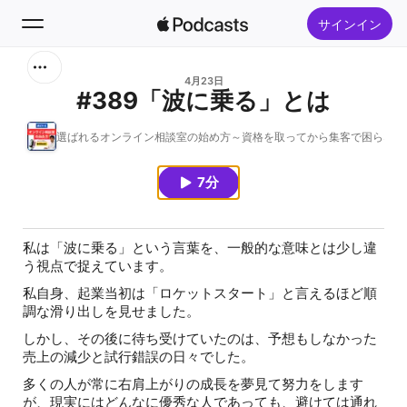
サインイン
検索
4月23日
#389「波に乗る」とは
ホーム
選ばれるオンライン相談室の始め方～資格を取ってから集客で困らない
新着おすすめ
7分
トップランキング
私は「波に乗る」という言葉を、一般的な意味とは少し違
う視点で捉えています。
私自身、起業当初は「ロケットスタート」と言えるほど順
調な滑り出しを見せました。
しかし、その後に待ち受けていたのは、予想もしなかった
売上の減少と試行錯誤の日々でした。
多くの人が常に右肩上がりの成長を夢見て努力をします
が、現実にはどんなに優秀な人であっても、避けては通れ