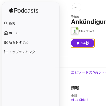
予告編
Ankündigu
検索
Alles Chlor!
ホーム
新着おすすめ
24秒
トップランキング
エピソードの Web 
情報
番組
Alles Chlor!