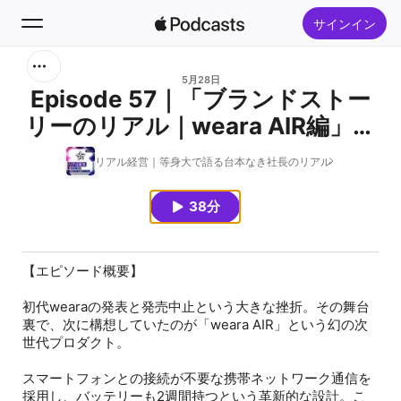
サインイン
検索
5月28日
Episode 57｜「ブランドストー
リーのリアル｜weara AIR編」幻
ホーム
となった次世代プロダクト
リアル経営｜等身大で語る台本なき社長のリアル
新着おすすめ
38分
トップランキング
【エピソード概要】
初代wearaの発表と発売中止という大きな挫折。その舞台
裏で、次に構想していたのが「weara AIR」という幻の次
世代プロダクト。
スマートフォンとの接続が不要な携帯ネットワーク通信を
採用し、バッテリーも2週間持つという革新的な設計。こ