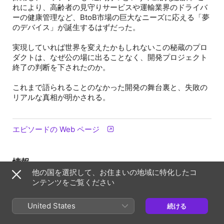
れにより、高齢者の見守りサービスや運輸業界のドライバ
ーの健康管理など、BtoB市場の巨大なニーズに応える「夢
のデバイス」が誕生するはずだった。
実現していれば世界を変えたかもしれないこの秘蔵のプロ
ダクトは、なぜ公の場に出ることなく、開発プロジェクト
終了の判断を下されたのか。
これまで語られることのなかった開発の舞台裏と、失敗の
リアルな真相が明かされる。
エピソードの Web ページ
情報
他の国を選択して、お住まいの地域に特化したコ
番組
ンテンツをご覧ください
リアル経営｜等身大で語る台本なき社長のリアル
頻度
United States
続ける
アップデート：毎週