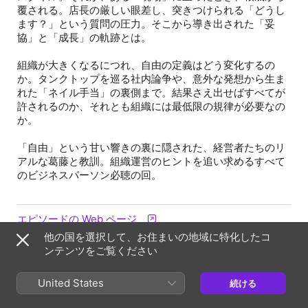
覆される。店長の厳しい眼差し、突きつけられる「どうし
ます？」という質問の圧力。そこから導き出された「妥
協」と「成長」の軌跡とは。
組織が大きくなるにつれ、自由の定義はどう変化するの
か。タンクトップを巡る社内論争や、意外な発想から生ま
れた「ネイル手当」の裏側まで。結果さえ出せばすべてが
許されるのか、それとも組織には最低限の規律が必要なの
か。
「自由」という甘い響きの裏に隠された、経営者たちのリ
アルな葛藤と教訓。組織運営のヒントを追い求めるすべて
のビジネスパーソン必聴の回。
エピソードの Web ページ
他の国を選択して、お住まいの地域に特化したコ
ンテンツをご覧ください
情報
United States
続ける
番組
リアル経営｜等身大で語る台本なき社長のリアル