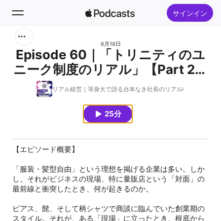
サインイン
検索
6月18日
Episode 60｜「トリニティのユ
ニーク制度のリアル」【Part 2】
ホーム
服装・髪型の自由と、現実の不自
リアル経営｜等身大で語る台本なき社長のリアル
新着おすすめ
由
25分
トップランキング
【エピソード概要】
「服装・髪型自由」という理想を掲げる企業は多い。しか
し、それがビジネスの現場、特に量販店という「対面」の
最前線と衝突したとき、何が起きるのか。
ピアス、髭、そして柄シャツで商談に臨んでいた創業期の
スタイル。それが、ある「現場」に立ったとき、根底から