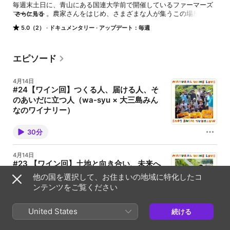
毎週末土日に、青山にある国連大学前で開催しているファーマーズ
マーケット。農家さんをはじめ、さまざまな人が集うこの場所か
さらに見る
ら、日々の出来事や企画・イベントの裏側、出店者さんの声などを
5.0（2）
ドキュメンタリー
アップデート：毎週
お届けします。

・

・

🔗⁠⁠Farmers Market WEB⁠⁠：https://farmersmarkets.jp/

エピソード
毎週月曜日に、その週末のマーケットのおすすめ情報・出店者一覧
を更新

4月14日
・

#24【ワイン回】つくる人、届ける人、そ
・

のあいだに立つ人（wa-syu × 大三島みん
🔗⁠⁠Farmers Market Instagram⁠⁠：
https://www.instagram.com/farmersmarketjp/

なのワイナリー）
マーケットのおすすめ情報・出店者さん紹介・週末のマーケットの
「Hello Farmers!」：⁠⁠⁠⁠⁠チェリー農園さん Natural Wine
様子をUP
Loveとは？？⇒⁠⁠⁠こちら⁠⁠⁠⁠⁠ 🎫飲み比べができる事前チケッ
30分
トは、ワイン１杯分お得⇒⁠⁠⁠⁠⁠こちら⁠⁠⁠ ーーーーー 🍷
Natural Wine Love Vol.06 ゲスト：大市陽介さん、菊
地良実さん（wa-syu）、川田佑輔さん（大三島みん
4月14日
なのワイナリー） 4月18日-19日に開催するNatural
#23 【ワイン回】土地と向き合い、未来へ
Wine Love Vol.06。 今回のゲストは、日本ワイン専門
つなぐ：矢野陽之さん（GRAPE
EC「wa-syu」の大市陽介さん・菊地良実さん、そし
他の国を選択して、お住まいの地域に特化したコ
て「大三島みんなのワイナリー」の川田佑輔さんで
REPUBLIC）
ンテンツをご覧ください
す。 日本ワインに特化したセレクトショップでありな
「Hello Farmers!」：⁠⁠⁠⁠⁠どまんなか野菜さん Natural
がら、全国のワイナリーと協働し、年間5~10種類もの
Wine Loveとは？？⇒⁠⁠⁠こちら⁠⁠⁠⁠⁠ 🎫飲み比べができる事前
コラボレーションワインを生み出すwa-syuさん。 つ
37分
チケットは、ワイン１杯分お得⇒⁠⁠⁠⁠⁠こちら⁠⁠⁠ ーーーーー 🍷
United States
続ける
くり手と同じ現場に立ち、その魅力を発信し続けるほ
Natural Wine Love Vol.06 ゲスト：矢野陽之さん
か、ワイナリーにとっても新たな挑戦となる機会を生
（GRAPE REPUBLIC／山形） 4月18日-19日に開催す
み出しているのが、wa-syuさんのユニークな役割で
4月13日