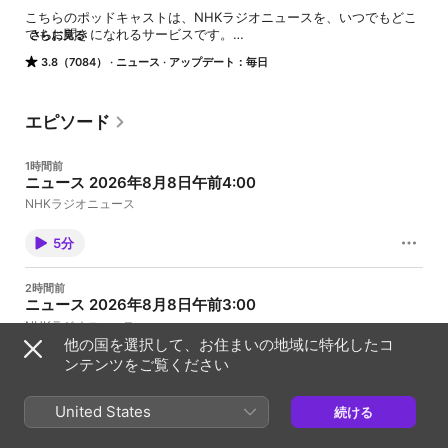
こちらのポッドキャストは、NHKラジオニュースを、いつでもどこ
でもお聞きになれるサービスです。

さらに見る
放送時と内容を一部変更して配信することがあります。変更履歴ペ
3.8（7084）
ニュース
アップデート：毎日
ージをご参照ください。

変更履歴 https://www.nhk.or.jp/radio/revision/
エピソード
1時間前
ニュース 2026年8月8日午前4:00
NHKラジオニュース
5分
2時間前
ニュース 2026年8月8日午前3:00
NHKラジオニュース
他の国を選択して、お住まいの地域に特化したコ
ンテンツをご覧ください
5分
United States
3時間前
続ける
ニュース 2026年8月8日午前2:00
NHKラジオニュース