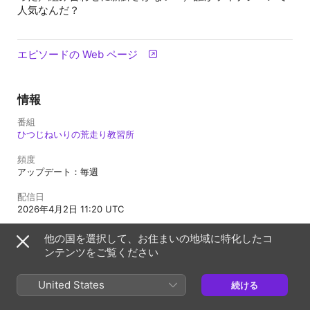
人気なんだ？
エピソードの Web ページ
情報
番組
ひつじねいりの荒走り教習所
頻度
アップデート：毎週
配信日
2026年4月2日 11:20 UTC
長さ
他の国を選択して、お住まいの地域に特化したコ
33分
ンテンツをご覧ください
制限指定
不適切な内容を含まない
United States
続ける