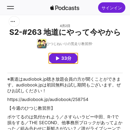
サインイン
検索
4月2日
S2-#263 地道にやって今やから
ホーム
ひつじねいりの荒走り教習所
新着おすすめ
33分
トップランキング
※裏道はaudiobok.jp聴き放題会員の方が聞くことができま
す。audiobook.jpは初回無料お試し期間もございます。ぜ
ひお試しください！
⁠⁠⁠⁠⁠⁠⁠⁠⁠⁠⁠⁠⁠⁠⁠⁠⁠⁠⁠⁠⁠⁠⁠⁠⁠⁠⁠⁠⁠⁠⁠⁠⁠⁠⁠⁠⁠⁠⁠⁠⁠⁠⁠⁠⁠⁠⁠⁠⁠⁠⁠⁠⁠⁠⁠⁠⁠⁠⁠⁠⁠⁠⁠⁠⁠⁠⁠⁠⁠⁠⁠⁠⁠⁠⁠⁠⁠⁠⁠⁠⁠⁠⁠⁠⁠⁠⁠⁠⁠⁠⁠⁠⁠⁠⁠⁠⁠⁠⁠⁠⁠⁠⁠⁠⁠⁠⁠⁠⁠⁠⁠⁠⁠⁠⁠⁠⁠⁠⁠⁠⁠⁠⁠⁠⁠⁠⁠⁠⁠⁠⁠⁠⁠⁠⁠https://audiobook.jp/audiobook/258754⁠⁠⁠⁠⁠⁠⁠⁠⁠⁠⁠⁠⁠⁠⁠⁠⁠⁠⁠⁠⁠⁠⁠⁠⁠⁠⁠⁠⁠⁠⁠⁠⁠⁠⁠⁠⁠⁠⁠⁠⁠⁠⁠⁠⁠⁠⁠⁠⁠⁠⁠⁠⁠⁠⁠⁠⁠⁠⁠⁠⁠⁠⁠⁠⁠⁠⁠⁠⁠⁠⁠⁠⁠⁠⁠⁠⁠⁠⁠⁠⁠
【今週のひつじ教習所】
ボケてるのは気付かれよう／さすらいラビー中田、R-1で
損をする／THE SECOND、他事務所ブロックがあってよか
った／組み合わせに新鮮さがない？／誰がライブシーンで