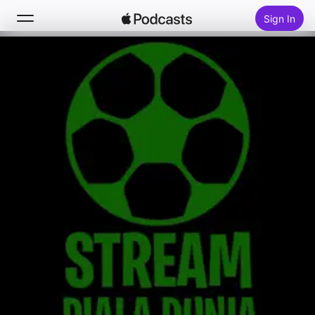
Sign In
Search
Home
New
Top Charts