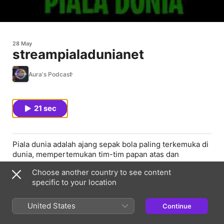
28 May
streampialadunianet
Aura's Podcast
21 sec
Piala dunia adalah ajang sepak bola paling terkemuka di
dunia, mempertemukan tim-tim papan atas dan
pertandingan-pertandingan menegangkan, menarik
Choose another country to see content
jutaan penggemar. Temukan pertunjukan papan atas
specific to your location
dan rasakan sepenuhnya emosi intens yang ditawarkan
turnamen ini.
Website: https://streampialadunia.net/
United States
Continue
Telepon: +62 812 3981 1342